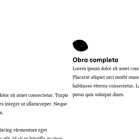
Obra completa
Lorem ipsum dolor sit amet cons
Placerat aliquet orci morbi maur
habitasse viverra consectetur. 
purus quis volutpat diam.
olor sit amet consectetur. Turpis
ices integer ut ullamcorper. Neque
m.
piscing elementum eget
lit. Id sit ut fringilla eu risus