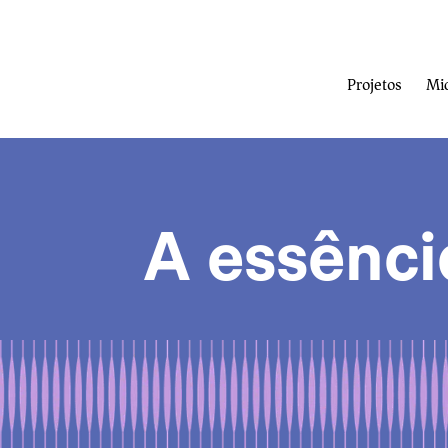
Projetos
Mi
A essênc