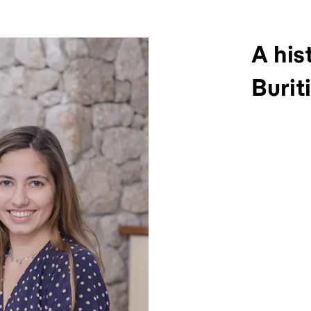
A his
Burit