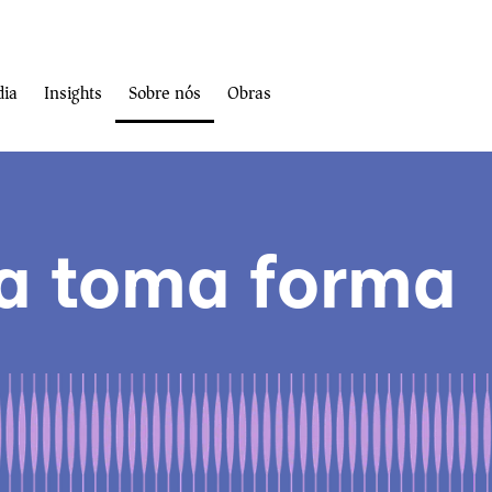
Login de clientes
dia
Insights
Sobre nós
Obras
ia toma forma