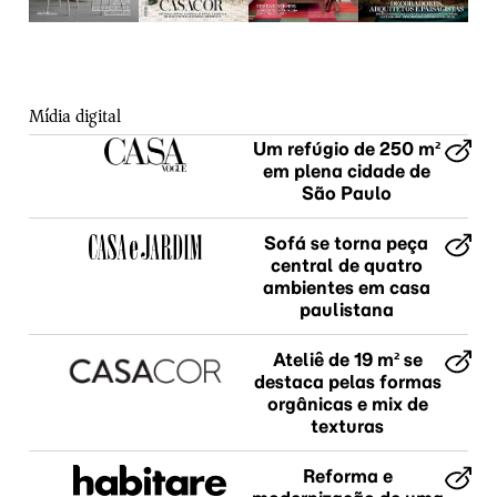
Mídia digital
Um refúgio de 250 m²
em plena cidade de
São Paulo
Sofá se torna peça
central de quatro
ambientes em casa
paulistana
Ateliê de 19 m² se
destaca pelas formas
orgânicas e mix de
texturas
Reforma e