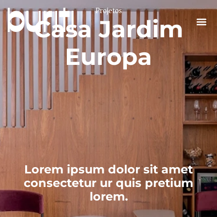
Projetos
Casa Jardim
Sobre nós
Europa
Lorem ipsum dolor sit amet
consectetur ur quis pretium
lorem.