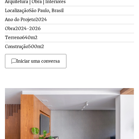
Arquitetura | Obra | Interiores
Localização
São Paulo, Brasil
Ano do Projeto
2024
Obra
2024-2026
Terreno
640m2
Construção
500m2
Iniciar uma conversa