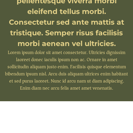
pellentesque viverra morbi
eleifend tellus morbi.
Consectetur sed ante mattis at
tristique. Semper risus facilisis
morbi aenean vel ultricies.
Lorem ipsum dolor sit amet consectetur. Ultricies dignissim
laoreet donec iaculis ipsum non ac. Ornare in amet
sollicitudin aliquam justo enim. Facilisis quisque elementum
bibendum ipsum nisl. Arcu duis aliquam ultrices enim habitant
et sed purus laoreet. Nunc id arcu nam ut diam adipiscing.
Enim diam nec arcu felis amet amet venenatis.